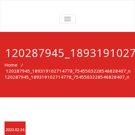
Skip
to
ROMA
content
TOGGLE
NAVIGATION
SZERETETSZO
120287945_189319102
Home
/
120287945_189319102714778_7545503228546828407_n
120287945_189319102714778_7545503228546828407_n
2023.02.24.