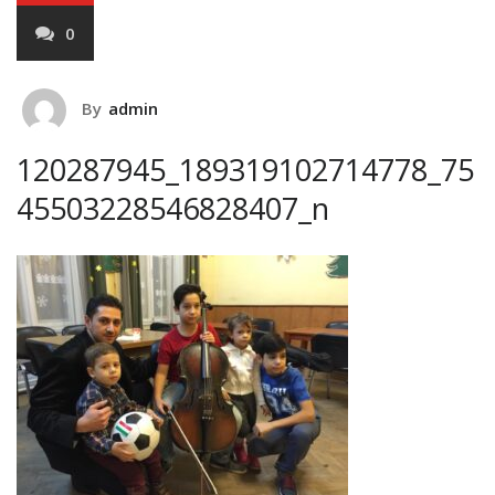
0
By
admin
120287945_189319102714778_75
45503228546828407_n