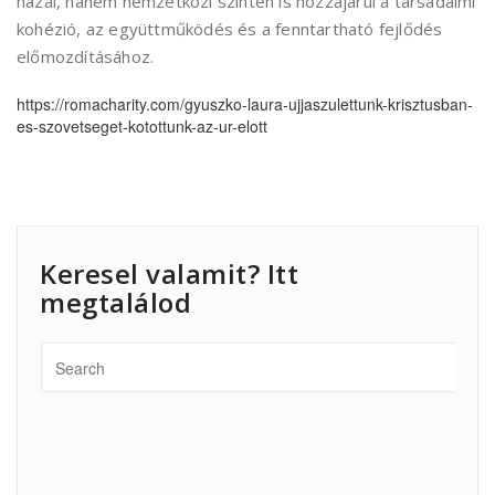
hazai, hanem nemzetközi szinten is hozzájárul a társadalmi
kohézió, az együttműködés és a fenntartható fejlődés
előmozdításához.
https://romacharity.com/gyuszko-laura-ujjaszulettunk-krisztusban-
es-szovetseget-kotottunk-az-ur-elott
Keresel valamit? Itt
megtalálod