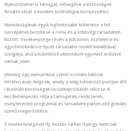
fejlesztésével is támogat, elősegítve a közösségek
felzárkózását a modern technológiai környezethez.
Munkásságának egyik legfontosabb küldetése a híd
szerepének betöltése a roma és a többségi társadalom
között. Tevékenysége révén a kölcsönös tiszteletre és
együttműködésre épülő társadalmi modell kialakítását
szolgálja, ahol a különböző identitások egymást erősítve
vannak jelen.
Jelenleg egy nemzetközi szintű szociális hálózat
létrehozásán dolgozik, amely a világ különböző pontjain élő
rászoruló közösségek összekapcsolását célozza. A
kezdeményezés célja a támogatási rendszerek,
esélyteremtő programok és társadalmi párbeszéd globális
szintű megerősítése.
E tevékenységével Ifj. Rostás Farkas György nemcsak