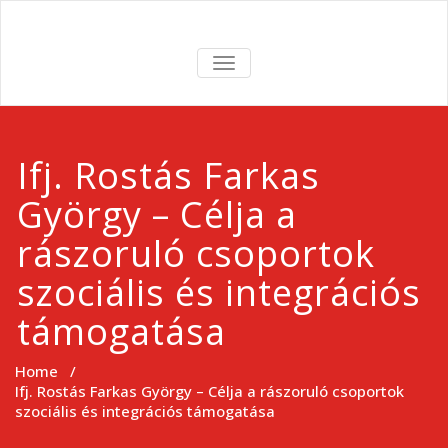
Skip
to
ROMA
content
TOGGLE
NAVIGATION
SZERETETSZO
Ifj. Rostás Farkas
György – Célja a
rászoruló csoportok
szociális és integrációs
támogatása
Home
/
Ifj. Rostás Farkas György – Célja a rászoruló csoportok
szociális és integrációs támogatása