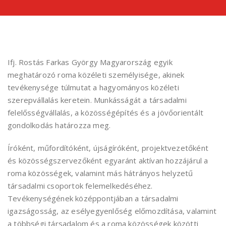
Ifj. Rostás Farkas György Magyarország egyik
meghatározó roma közéleti személyisége, akinek
tevékenysége túlmutat a hagyományos közéleti
szerepvállalás keretein. Munkásságát a társadalmi
felelősségvállalás, a közösségépítés és a jövőorientált
gondolkodás határozza meg.
Íróként, műfordítóként, újságíróként, projektvezetőként
és közösségszervezőként egyaránt aktívan hozzájárul a
roma közösségek, valamint más hátrányos helyzetű
társadalmi csoportok felemelkedéséhez.
Tevékenységének középpontjában a társadalmi
igazságosság, az esélyegyenlőség előmozdítása, valamint
a többségi társadalom és a roma közösségek közötti