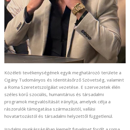
Közéleti tevékenységének egyik meghatározó területe a
Cigány Tudományos és Identitásőrző Szövetség, valamint
a Roma Szeretetszolgálat vezetése. E szervezetek élén
széles körű szociális, humanitárius és társadalmi
programok megvalósítását irányítja, amelyek célja a
rászorulók támogatása származástól, vallási
hovatartozástól és társadalmi helyzettől függetlenül.
Irodalmi munkásságában kiemelt figyelmet fordít a roma