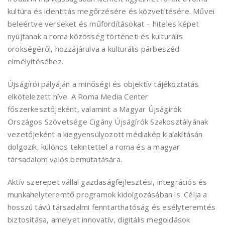
kultúra és identitás megőrzésére és közvetítésére. Művei
beleértve verseket és műfordításokat – hiteles képet
nyújtanak a roma közösség történeti és kulturális
örökségéről, hozzájárulva a kulturális párbeszéd
elmélyítéséhez.
Újságírói pályáján a minőségi és objektív tájékoztatás
elkötelezett híve. A Roma Media Center
főszerkesztőjeként, valamint a Magyar Újságírók
Országos Szövetsége Cigány Újságírók Szakosztályának
vezetőjeként a kiegyensúlyozott médiakép kialakításán
dolgozik, különös tekintettel a roma és a magyar
társadalom valós bemutatására.
Aktív szerepet vállal gazdaságfejlesztési, integrációs és
munkahelyteremtő programok kidolgozásában is. Célja a
hosszú távú társadalmi fenntarthatóság és esélyteremtés
biztosítása, amelyet innovatív, digitális megoldások