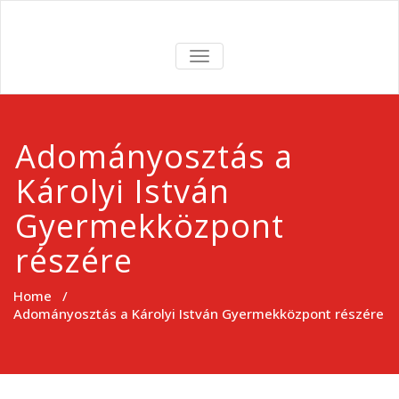
Skip
to
ROMA
content
TOGGLE
NAVIGATION
SZERETETSZO
Adományosztás a
Károlyi István
Gyermekközpont
részére
Home
/
Adományosztás a Károlyi István Gyermekközpont részére