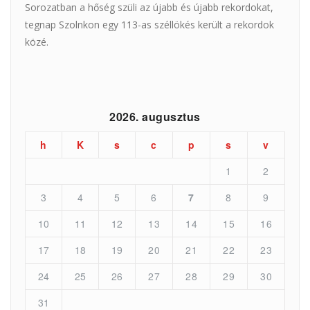
Sorozatban a hőség szüli az újabb és újabb rekordokat,
tegnap Szolnkon egy 113-as széllökés került a rekordok
közé.
2026. augusztus
h
K
s
c
p
s
v
1
2
3
4
5
6
7
8
9
10
11
12
13
14
15
16
17
18
19
20
21
22
23
24
25
26
27
28
29
30
31