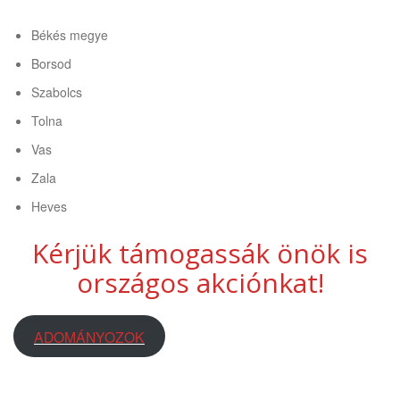
Békés megye
Borsod
Szabolcs
Tolna
Vas
Zala
Heves
Kérjük támogassák önök is
országos akciónkat!
ADOMÁNYOZOK