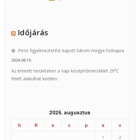
Időjárás
Piros figyelmeztetést kapott három megye holnapra
2026.08.10.
Az érintett területeken a napi középhőmérséklet 29°C
felett alakulhat kedden.
2026. augusztus
h
K
s
c
p
s
v
1
2