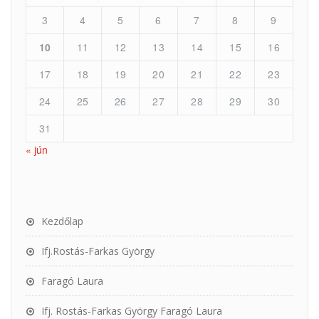
3
4
5
6
7
8
9
10
11
12
13
14
15
16
17
18
19
20
21
22
23
24
25
26
27
28
29
30
31
« jún
Kezdőlap
Ifj.Rostás-Farkas György
Faragó Laura
Ifj. Rostás-Farkas György Faragó Laura