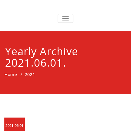
Skip
to
ROMA
content
TOGGLE
NAVIGATION
SZERETETSZO
Yearly Archive
2021.06.01.
Home
/
2021
2021.06.01.