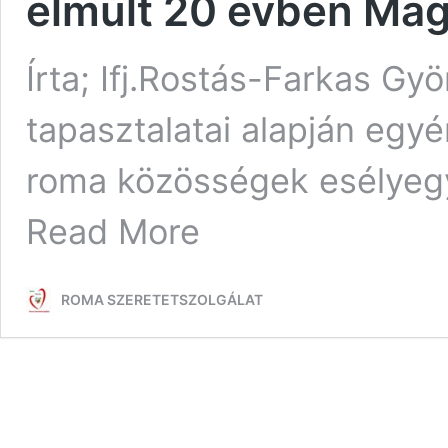
elmúlt 20 évben Ma
Írta; Ifj.Rostás-Farkas Gy
tapasztalatai alapján egyé
roma közösségek esélyeg
Read More
ROMA SZERETETSZOLGÁLAT