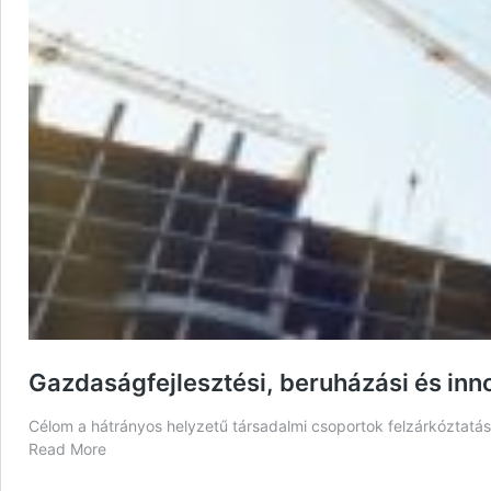
Gazdaságfejlesztési, beruházási és in
Célom a hátrányos helyzetű társadalmi csoportok felzárkóztatás
Read More