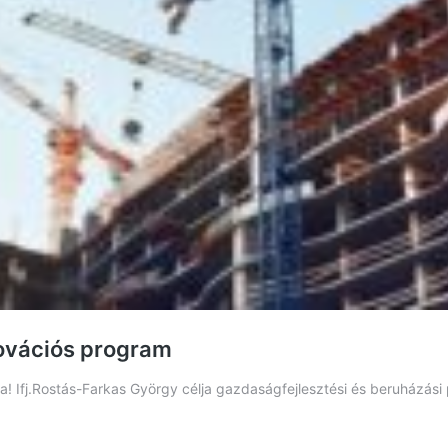
novációs program
a! Ifj.Rostás-Farkas György célja gazdaságfejlesztési és beruházási